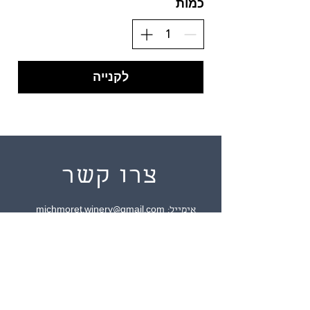
כמות
לקנייה
צרו קשר
אימייל:
michmoret.winery@gmail.com
כתובת: שלדג 10, מכמורת
התקשרו אלינו 0546527125