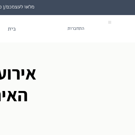
מלאו לעצמכם/ן כוס יין, הי
התחברות
בית
האיר