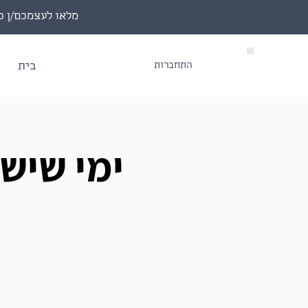
מלאו לעצמכם/ן כוס יין, הי
התחברות
בית
ימי שישי