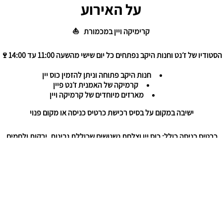
על האירוע
קרימיקה ויין במכמורת
⛵️
הסטודיו של ז׳נט וחנות היקב נפתחים כל יום שישי מהשעה 11:00 עד 14:00🍷
חנות היקב פתוחה וניתן להזמין כוס יין
קרמיקה של האמנית ז׳נט פיין
מארזים מיוחדים של קרמיקה ויין
ישיבה במקום על בסיס רכישת כרטיס כניסה או מקום פנוי
כרטיס כניסה כולל: כוס יין וצלחת נשנושים שכוללת גבינות, ירקות ולחמים
ניתן להחליף לגבינה טבעונית*
ניתן להחליף את כוס היין ל-3 טעימות*
ם (שתי כוסות יין, בקבוק רוזה קר, גבינות ירקות ולחם טוב)
יבה בחצר, באוויר הפתוח -
האירוח יתקיים בהתאם למצב הבטחוני ולמזג האוו