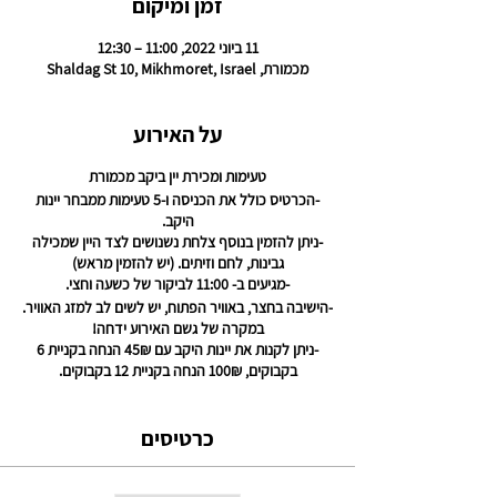
זמן ומיקום
11 ביוני 2022, 11:00 – 12:30
מכמורת, Shaldag St 10, Mikhmoret, Israel
על האירוע
טעימות ומכירת יין ביקב מכמורת
-הכרטיס כולל את הכניסה ו-5 טעימות ממבחר יינות
היקב.
-ניתן להזמין בנוסף צלחת נשנושים לצד היין שמכילה
גבינות, לחם וזיתים. (יש להזמין מראש)
-מגיעים ב- 11:00 לביקור של כשעה וחצי.
-הישיבה בחצר, באוויר הפתוח, יש לשים לב למזג האוויר.
במקרה של גשם האירוע ידחה!
-
ניתן לקנות את יינות היקב עם 45₪ הנחה בקניית 6
בקבוקים, 100₪ הנחה בקניית 12 בקבוקים.
-הכניסה מותנת מגיל 18 ומעלה.
לפרטים נוספים- דניאל 0546527125
כרטיסים