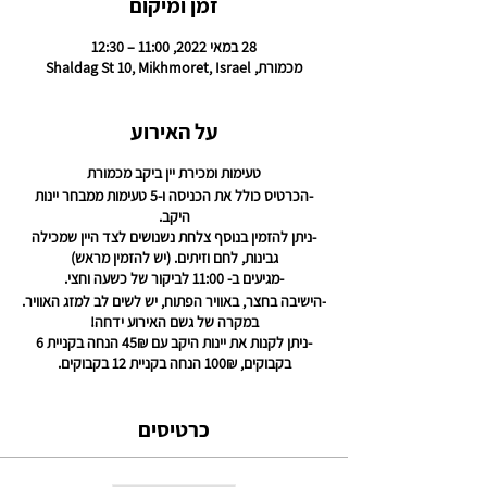
זמן ומיקום
28 במאי 2022, 11:00 – 12:30
מכמורת, Shaldag St 10, Mikhmoret, Israel
על האירוע
טעימות ומכירת יין ביקב מכמורת
-הכרטיס כולל את הכניסה ו-5 טעימות ממבחר יינות
היקב.
-ניתן להזמין בנוסף צלחת נשנושים לצד היין שמכילה
גבינות, לחם וזיתים. (יש להזמין מראש)
-מגיעים ב- 11:00 לביקור של כשעה וחצי.
-הישיבה בחצר, באוויר הפתוח, יש לשים לב למזג האוויר.
במקרה של גשם האירוע ידחה!
-
ניתן לקנות את יינות היקב עם 45₪ הנחה בקניית 6
בקבוקים, 100₪ הנחה בקניית 12 בקבוקים.
-הכניסה מותנת מגיל 18 ומעלה.
לפרטים נוספים- דניאל 0546527125
כרטיסים