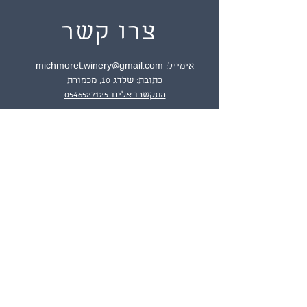
צרו קשר
אימייל:
michmoret.winery@gmail.com
כתובת: שלדג 10, מכמורת
התקשרו אלינו 0546527125