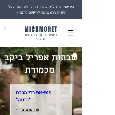
הירשמו לניוזלטר שלנו, וקבלו 10% הנחה על
הקניה הראשונה!
לרישום לחצו
>>
שבתות אפריל ביקב
מכמורת
פופ-אפ רזי הכרם
*נדחה*
עוד פרטים